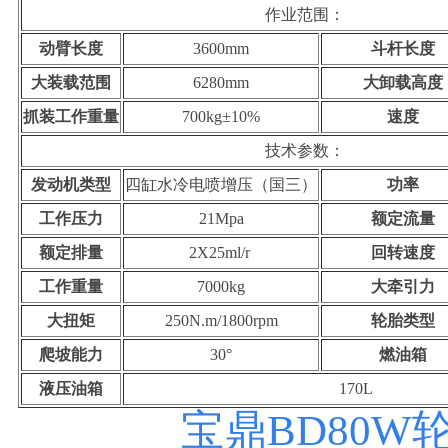
作业范围：
动臂长度
3600mm
斗杆长度
大装载范围
6280mm
大卸载高度
抓装工作重量
700kg±10%
速度
技术参数：
发动机类型
四缸水冷电喷增压（国三）
功率
工作压力
21Mpa
额定流量
额定排量
2X25ml/r
回转速度
工作重量
7000kg
大牵引力
大扭矩
250N.m/1800rpm
轮胎类型
爬坡能力
30°
燃油箱
液压油箱
170L
宝鼎BD80