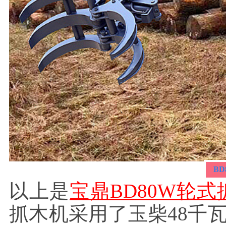
B
以上是
宝鼎BD80W轮
抓木机采用了玉柴48千