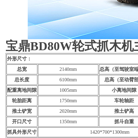
宝鼎BD80W轮式抓木
外形尺寸：
总宽
2140mm
总高（至驾驶室
总长度
6100mm
总高（至动臂
配重离地间隙
1005mm
小离地间隙
轮胎距离
1750mm
车轮轴距
推土铲宽
2020mm
推土铲高
开口尺寸
1350mm
抓斗自重
抓具外形尺寸
1420*700*1300mm