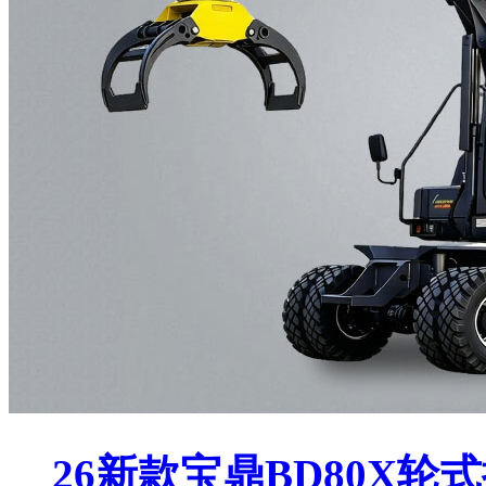
26新款宝鼎BD80X轮