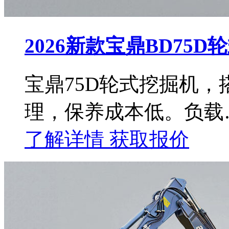
2026新款宝鼎BD75D
宝鼎75D轮式挖掘机，
理，保养成本低。负载
了解详情
获取报价