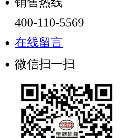
销售热线
400-110-5569
在线留言
微信扫一扫