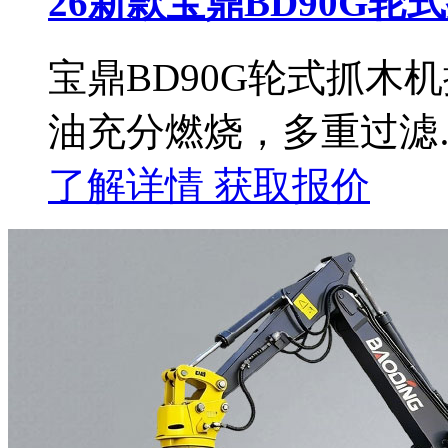
26新款宝鼎BD90G轮
宝鼎BD90G轮式抓木
油充分燃烧，多重过滤
了解详情
获取报价