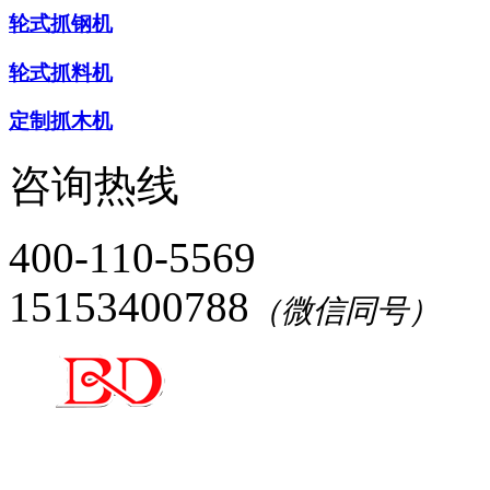
轮式抓钢机
轮式抓料机
定制抓木机
咨询热线
400-110-5569
15153400788
（微信同号）