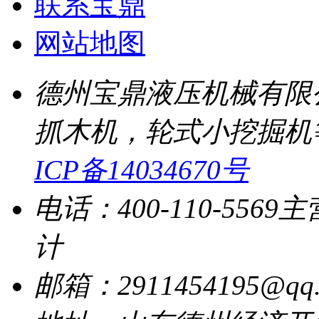
联系宝鼎
网站地图
德州宝鼎液压机械有限
抓木机，轮式小挖掘机
ICP备14034670号
电话：400-110-5569
主
计
邮箱：2911454195@qq.