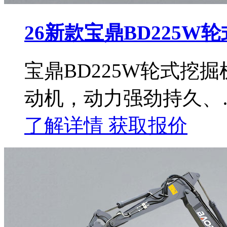
26新款宝鼎BD225W
宝鼎BD225W轮式挖
动机，动力强劲持久、
了解详情
获取报价