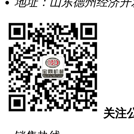
地址：山东德州经济开发
关注