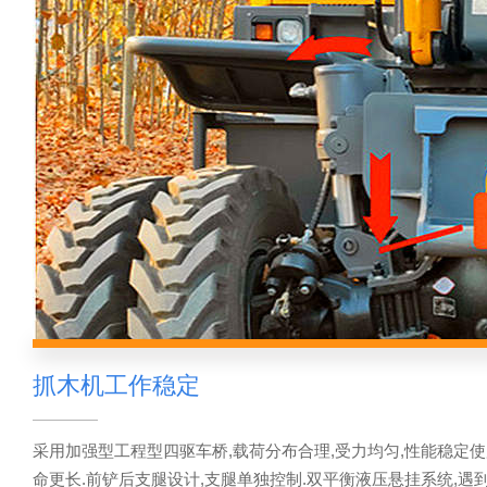
抓木机工作稳定
采用加强型工程型四驱车桥,载荷分布合理,受力均匀,性能稳定
命更长.前铲后支腿设计,支腿单独控制.双平衡液压悬挂系统,遇