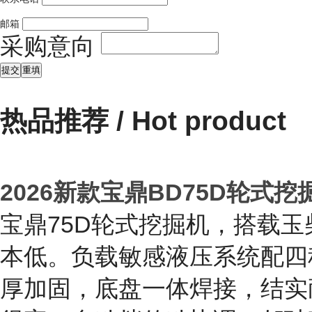
传真号码：
0534-2562225
邮 箱：
2911454195@qq.com
地 址：
山东德州经济开发区崇德一大道3688号
采购：
宝鼎BD95W-9B轮式
公司名称
*
联系人
*
联系电话
*
邮箱
采购意向
热品推荐
/ Hot product