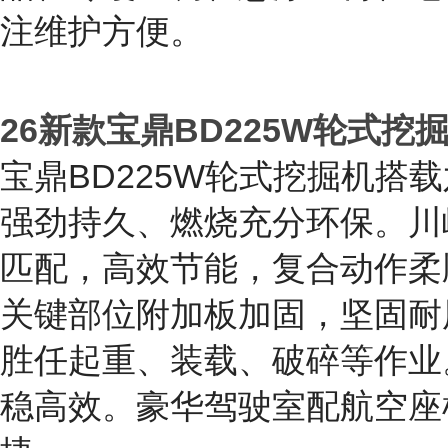
宝鼎BD120S轮式抓木机搭
节能环保，多重过滤耐用。高
加强型动臂斗杆采用箱式焊接
和支腿配合车桥锁提升平稳度
负荷，油式碟刹及并肩轮胎平
晶、冷暖空调、悬浮座椅、电
注维护方便。
26新款宝鼎BD225W轮式挖
宝鼎BD225W轮式挖掘机搭