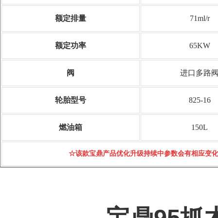
额定排量
71ml/r
额定功率
65KW
阀
进口多路
轮胎型号
825-16
燃油箱
150L
☆该款宝鼎产品优化升级持续中参数会有相应变化.一切
宝鼎95抓