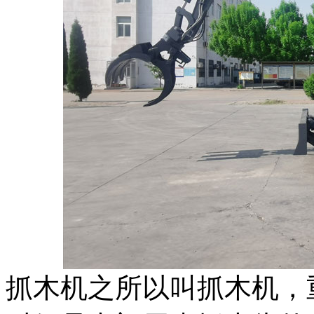
抓木机之所以叫抓木机，