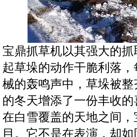
宝鼎抓草机以其强大的抓
起草垛的动作干脆利落，
械的轰鸣声中，草垛被整
的冬天增添了一份丰收的
在白雪覆盖的天地之间，
目。它不是在表演，却如