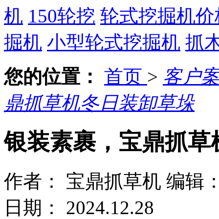
机
150轮挖
轮式挖掘机价
掘机
小型轮式挖掘机
抓
您的位置：
首页
>
客户
鼎抓草机冬日装卸草垛
银装素裹，宝鼎抓草
作者： 宝鼎抓草机
编辑
日期： 2024.12.28