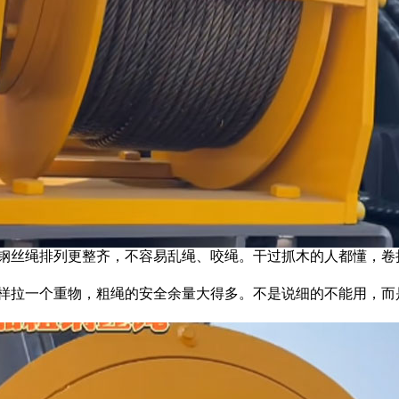
，钢丝绳排列更整齐，不容易乱绳、咬绳。干过抓木的人都懂，卷
同样拉一个重物，粗绳的安全余量大得多。不是说细的不能用，而