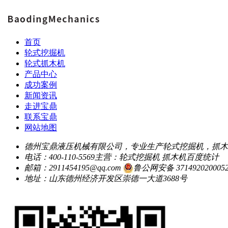
首页
轮式挖掘机
轮式抓木机
产品中心
成功案例
新闻资讯
走进宝鼎
联系宝鼎
网站地图
德州宝鼎液压机械有限公司，专业生产轮式挖掘机，抓木
电话：400-110-5569
主营：轮式挖掘机 抓木机
百度统计
邮箱：2911454195@qq.com
鲁公网安备 371492020005
地址：山东德州经济开发区崇德一大道3688号