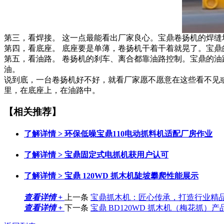
第三，看焊接。 这一点最能看出厂家良心。宝鼎卷扬机的焊缝
第四，看底座。 底座要是单薄，卷扬机干着干着就晃了。宝
第五，看油路。 卷扬机的刹车、离合都靠油路控制。宝鼎的
油。
说到底，一台卷扬机好不好，就看厂家愿不愿意在这些看不见
里，在底座上，在油路中。
【相关推荐】
了解详情 >
环保低噪宝鼎110电动抓料机适配厂房作业
了解详情 >
宝鼎固定式电抓机获用户认可
了解详情 >
宝鼎 120WD 抓木机陡坡攀爬性能展示
查看详情 +
上一条
宝鼎抓木机：匠心传承，打造行业精
查看详情 +
下一条
宝鼎 BD120WD 抓木机（梅花抓）产