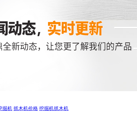
挖掘机
抓木机价格
挖掘机抓木机