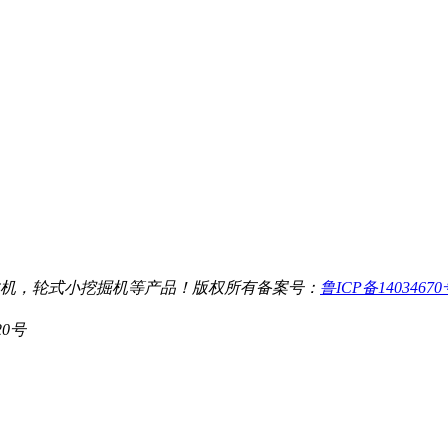
机，轮式小挖掘机等产品！
版权所有
备案号：
鲁ICP备1403467
20号