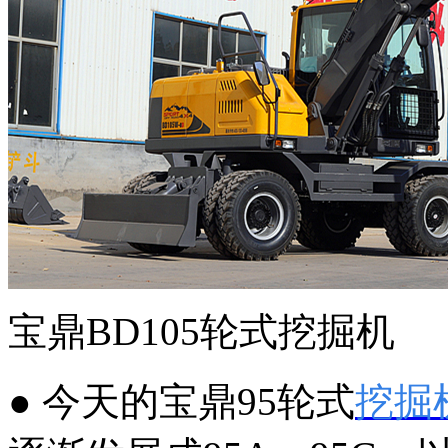
宝鼎BD105轮式挖掘机
● 今天的宝鼎95轮式
挖掘