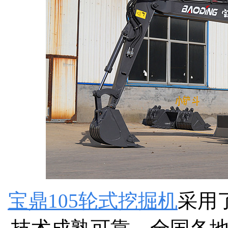
宝鼎105轮式挖掘机
采用