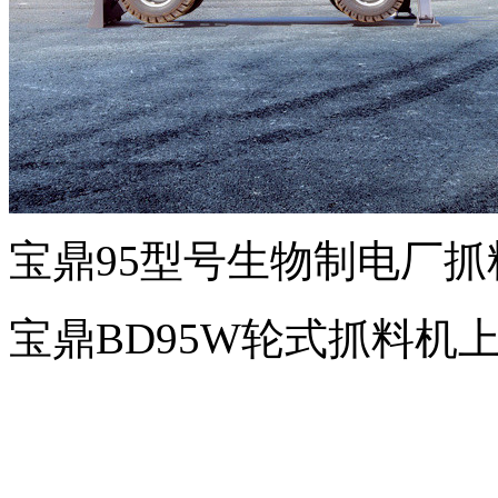
宝鼎95型号生物制电厂
宝鼎BD95W轮式抓料机