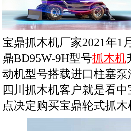
宝鼎抓木机厂家2021年
鼎BD95W-9H型号
抓木机
动机型号搭载进口柱塞泵
四川抓木机客户就是看中
点决定购买宝鼎轮式抓木