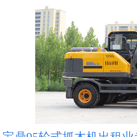
宝鼎95轮式抓木机出租