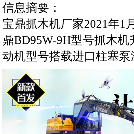
信息摘要：
宝鼎抓木机厂家2021年
鼎BD95W-9H型号抓
动机型号搭载进口柱塞泵