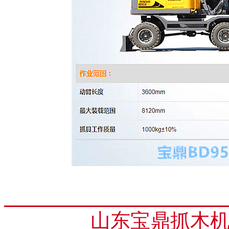
山东宝鼎抓木机厂家：h