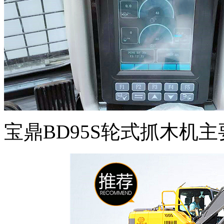
宝鼎BD95S轮式抓木机