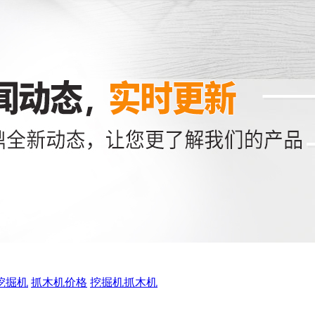
挖掘机
抓木机价格
挖掘机抓木机