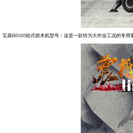
宝鼎BD105轮式抓木机型号：这是一款转为大作业工况的专