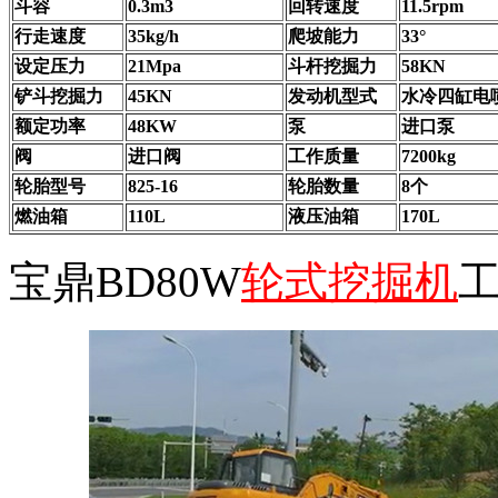
斗容
0.3m3
回转速度
11.5rpm
行走速度
35kg/h
爬坡能力
33°
设定压力
21Mpa
斗杆挖掘力
58KN
铲斗挖掘力
45KN
发动机型式
水冷四缸电
额定功率
48KW
泵
进口泵
阀
进口阀
工作质量
7200kg
轮胎型号
825-16
轮胎数量
8个
燃油箱
110L
液压油箱
170L
宝鼎BD80W
轮式挖掘机