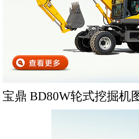
宝鼎 BD80W轮式挖掘机