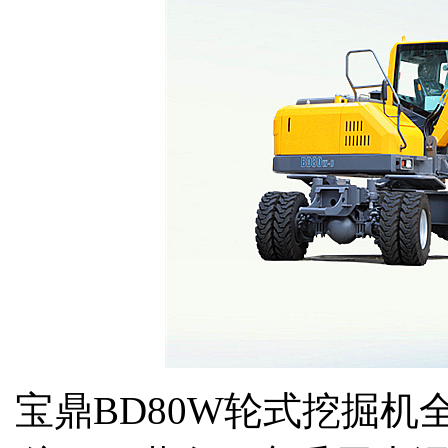
宝鼎BD80W轮式挖掘