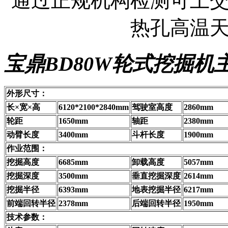
通过正规机构检测可上
热孔高温
宝鼎BD80W轮式挖掘机
外形尺寸：
长×宽×高
6120*2100*2840mm
驾驶室高度
2860mm
轮距
1650mm
轴距
2380mm
动臂长度
3400mm
斗杆长度
1900mm
作业范围：
挖掘高度
6685mm
卸载高度
5057mm
挖掘深度
3500mm
垂直挖掘深度
2614mm
挖掘半径
6393mm
地表挖掘半径
6217mm
前端回转半径
2378mm
后端回转半径
1950mm
技术参数：