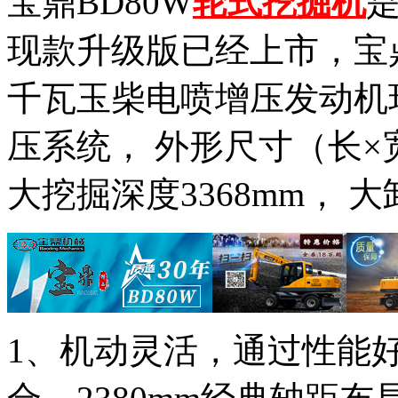
宝鼎BD80W
轮式挖掘机
现款升级版已经上市，宝鼎
千瓦玉柴电喷增压发动机
压系统，
外形尺寸（长×宽×
大挖掘深度
3368mm，
大
1、机动灵活，通过性能