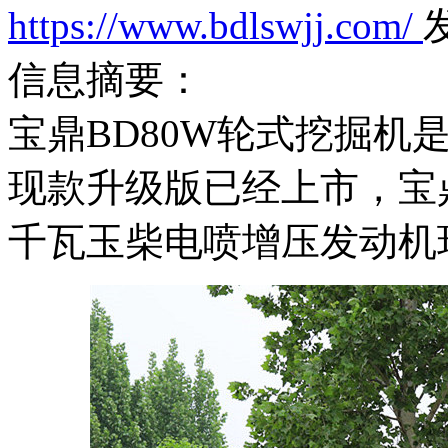
https://www.bdlswjj.com/
发
信息摘要：
宝鼎BD80W轮式挖掘机
现款升级版已经上市，宝鼎
千瓦玉柴电喷增压发动机