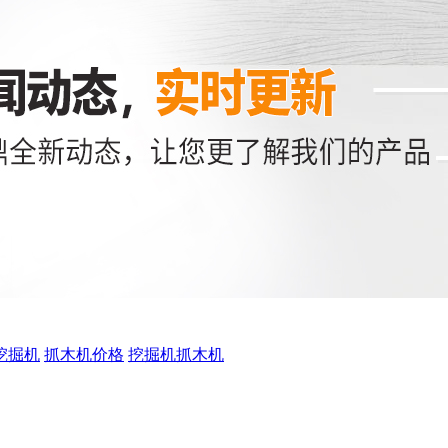
挖掘机
抓木机价格
挖掘机抓木机