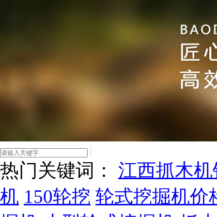
热门关键词：
江西抓木机
机
150轮挖
轮式挖掘机价