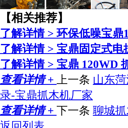
【相关推荐】
了解详情 >
环保低噪宝鼎
了解详情 >
宝鼎固定式电
了解详情 >
宝鼎 120W
查看详情 +
上一条
山东菏
录-宝鼎抓木机厂家
查看详情 +
下一条
聊城抓
返回列表