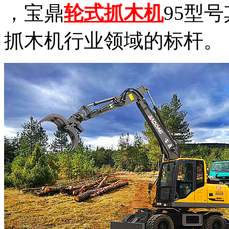
，宝鼎
轮式抓木机
95型
抓木机行业领域的标杆。