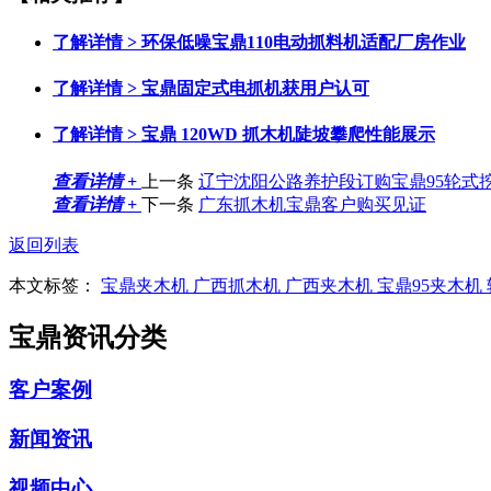
了解详情 >
环保低噪宝鼎110电动抓料机适配厂房作业
了解详情 >
宝鼎固定式电抓机获用户认可
了解详情 >
宝鼎 120WD 抓木机陡坡攀爬性能展示
查看详情 +
上一条
辽宁沈阳公路养护段订购宝鼎95轮式
查看详情 +
下一条
广东抓木机宝鼎客户购买见证
返回列表
本文标签：
宝鼎夹木机
广西抓木机
广西夹木机
宝鼎95夹木机
宝鼎资讯分类
客户案例
新闻资讯
视频中心