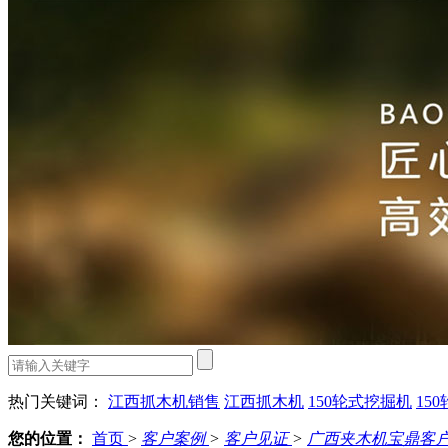
热门关键词：
江西抓木机销售
江西抓木机
150轮式挖掘机
15
您的位置：
首页
>
客户案例
>
客户见证
>
广西夹木机宝鼎客户