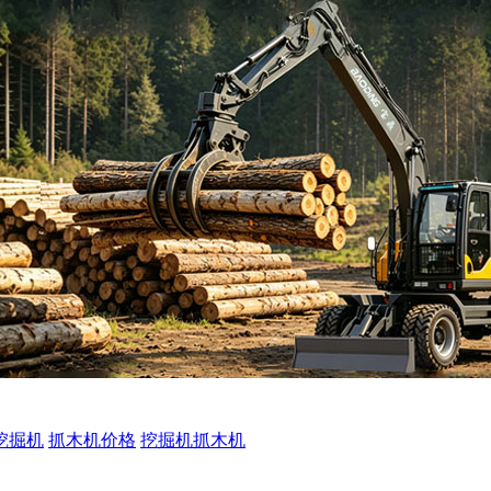
挖掘机
抓木机价格
挖掘机抓木机