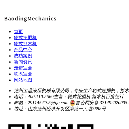
首页
轮式挖掘机
轮式抓木机
产品中心
成功案例
新闻资讯
走进宝鼎
联系宝鼎
网站地图
德州宝鼎液压机械有限公司，专业生产轮式挖掘机，抓木
电话：400-110-5569
主营：轮式挖掘机 抓木机
百度统计
邮箱：2911454195@qq.com
鲁公网安备 371492020005
地址：山东德州经济开发区崇德一大道3688号