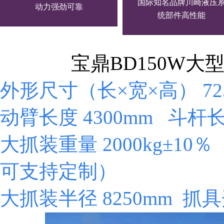
国际知名品牌川崎液压
动力强劲可靠
统部件高性能
宝鼎BD150W
外形尺寸（长×宽×高）
72
动臂长度
4300mm
斗杆
大抓装重量
2000kg±10
可支持定制）
大抓装半径
8250mm
抓具