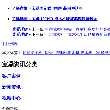
了解详情 >
宝鼎固定式电抓机获用户认可
了解详情 >
宝鼎 120WD 抓木机陡坡攀爬性能展示
查看详情 +
上一条
宝鼎抓木机抱夹：多材料多功能的高
查看详情 +
下一条
宝鼎抓木机：抓木机出口销量再创新
返回列表
本文标签：
轮式挖掘机
抓木机
挖掘机抓木机
抓木机厂家
轮式
宝鼎资讯分类
客户案例
新闻资讯
视频中心
咨询热线