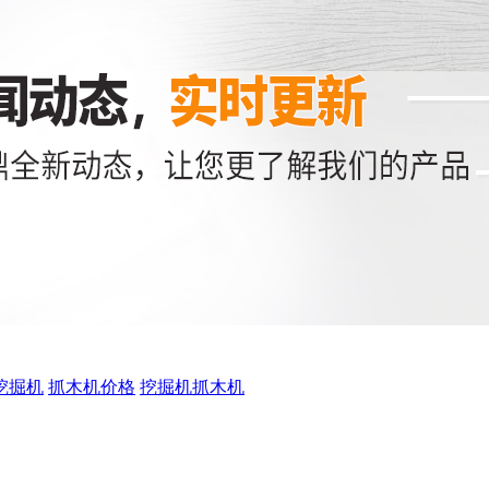
挖掘机
抓木机价格
挖掘机抓木机