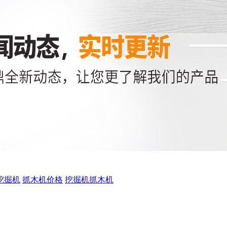
挖掘机
抓木机价格
挖掘机抓木机