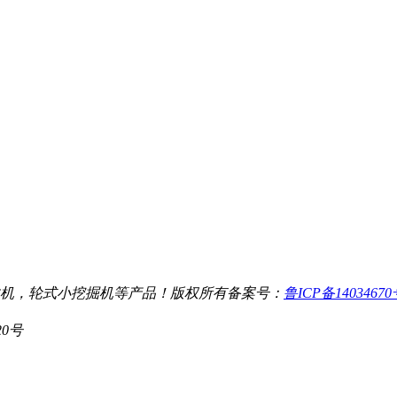
机，轮式小挖掘机等产品！
版权所有
备案号：
鲁ICP备1403467
20号