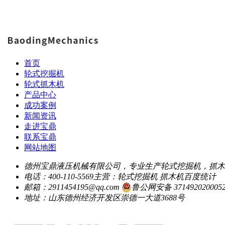
首页
轮式挖掘机
轮式抓木机
产品中心
成功案例
新闻资讯
走进宝鼎
联系宝鼎
网站地图
德州宝鼎液压机械有限公司，专业生产轮式挖掘机，抓木
电话：400-110-5569
主营：轮式挖掘机 抓木机
百度统计
邮箱：2911454195@qq.com
鲁公网安备 371492020005
地址：山东德州经济开发区崇德一大道3688号