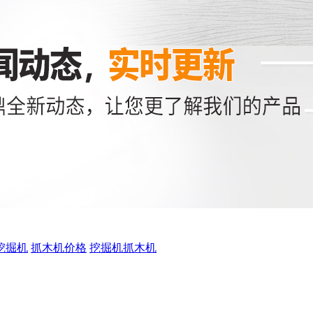
挖掘机
抓木机价格
挖掘机抓木机