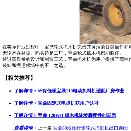
在实际作业过程中，宝鼎轮式抓木机凭借其灵活的臂架操作和
无论是在林场、码头还是工厂，宝鼎轮式抓木机都能胜任。
通过高质量的设计和制造工艺，宝鼎抓木机为用户提供了高性
装卸和搬运领域中的不二之选。
【相关推荐】
了解详情 >
环保低噪宝鼎110电动抓料机适配厂房作业
了解详情 >
宝鼎固定式电抓机获用户认可
了解详情 >
宝鼎 120WD 抓木机陡坡攀爬性能展示
查看详情 +
上一条
宝鼎80液压行走轮式挖掘机出口泰国