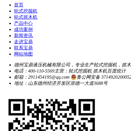
首页
轮式挖掘机
轮式抓木机
产品中心
成功案例
新闻资讯
走进宝鼎
联系宝鼎
网站地图
德州宝鼎液压机械有限公司，专业生产轮式挖掘机，抓木
电话：400-110-5569
主营：轮式挖掘机 抓木机
百度统计
邮箱：2911454195@qq.com
鲁公网安备 371492020005
地址：山东德州经济开发区崇德一大道3688号