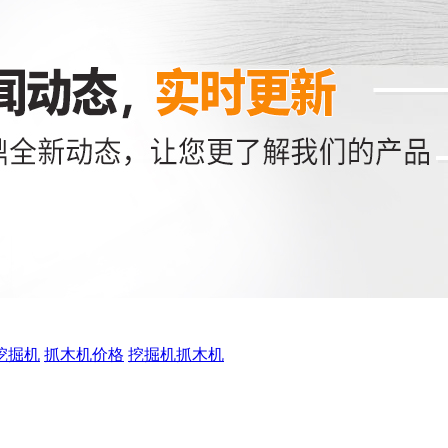
挖掘机
抓木机价格
挖掘机抓木机