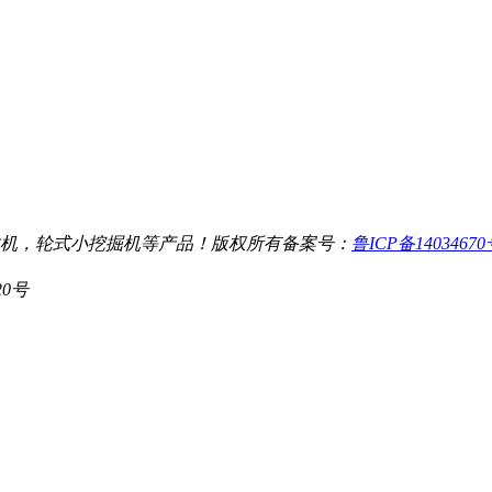
机，轮式小挖掘机等产品！
版权所有
备案号：
鲁ICP备1403467
20号