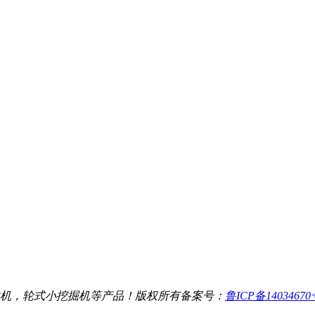
机，轮式小挖掘机等产品！
版权所有
备案号：
鲁ICP备1403467