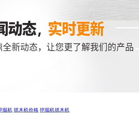
挖掘机
抓木机价格
挖掘机抓木机