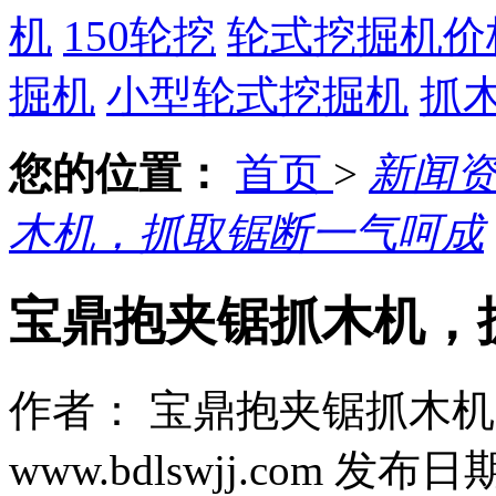
机
150轮挖
轮式挖掘机价
掘机
小型轮式挖掘机
抓
您的位置：
首页
>
新闻
木机，抓取锯断一气呵成
宝鼎抱夹锯抓木机，
作者： 宝鼎抱夹锯抓木
www.bdlswjj.com
发布日期： 