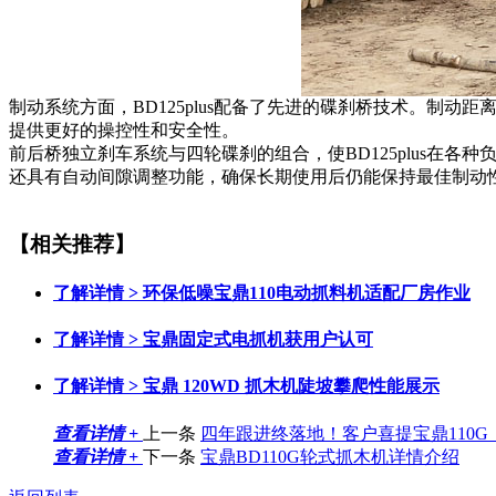
制动系统方面，BD125plus配备了先进的碟刹桥技术。
提供更好的操控性和安全性。
前后桥独立刹车系统与四轮碟刹的组合，使BD125plus
还具有自动间隙调整功能，确保长期使用后仍能保持最佳制动
【相关推荐】
了解详情 >
环保低噪宝鼎110电动抓料机适配厂房作业
了解详情 >
宝鼎固定式电抓机获用户认可
了解详情 >
宝鼎 120WD 抓木机陡坡攀爬性能展示
查看详情 +
上一条
四年跟进终落地！客户喜提宝鼎110
查看详情 +
下一条
宝鼎BD110G轮式抓木机详情介绍