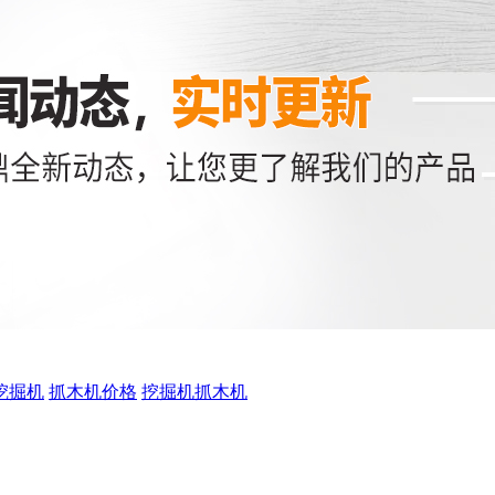
挖掘机
抓木机价格
挖掘机抓木机