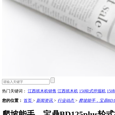
热门关键词：
江西抓木机销售
江西抓木机
150轮式挖掘机
15
您的位置：
首页
>
新闻资讯
>
行业动态
>
爬坡能手，宝鼎BD12
爬坡能手，宝鼎BD125plus轮