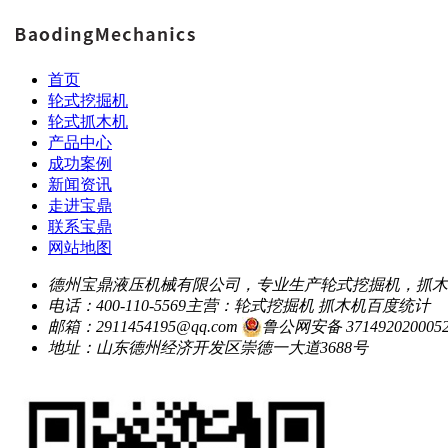
首页
轮式挖掘机
轮式抓木机
产品中心
成功案例
新闻资讯
走进宝鼎
联系宝鼎
网站地图
德州宝鼎液压机械有限公司，专业生产轮式挖掘机，抓木
电话：400-110-5569
主营：轮式挖掘机 抓木机
百度统计
邮箱：2911454195@qq.com
鲁公网安备 371492020005
地址：山东德州经济开发区崇德一大道3688号