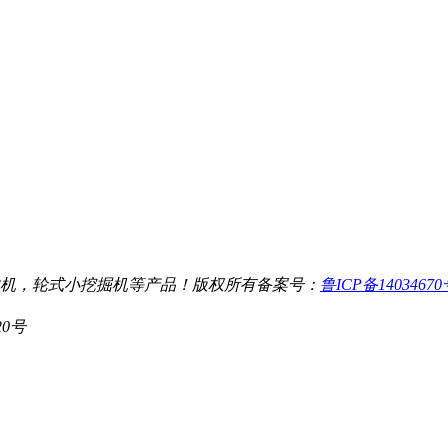
机，轮式小挖掘机等产品！
版权所有
备案号：
鲁ICP备1403467
20号