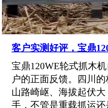
客户实测好评，宝鼎12
宝鼎120WE轮式抓木
户的正面反馈。四川的
山路崎岖、海拔起伏大
手，不管是重载抓运还