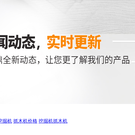
挖掘机
抓木机价格
挖掘机抓木机