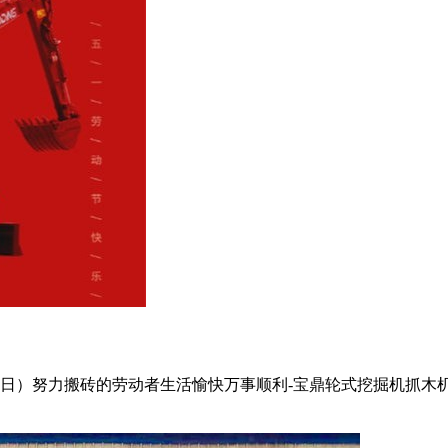
月1日）努力搬砖的劳动者生活愉快万事顺利-宝鼎轮式挖掘机抓木