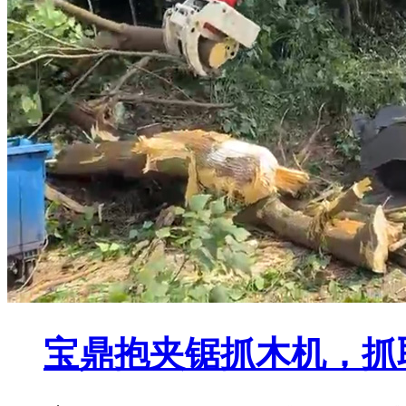
宝鼎抱夹锯抓木机，抓