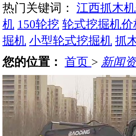
热门关键词：
江西抓木机
机
150轮挖
轮式挖掘机价
掘机
小型轮式挖掘机
抓
您的位置：
首页
>
新闻