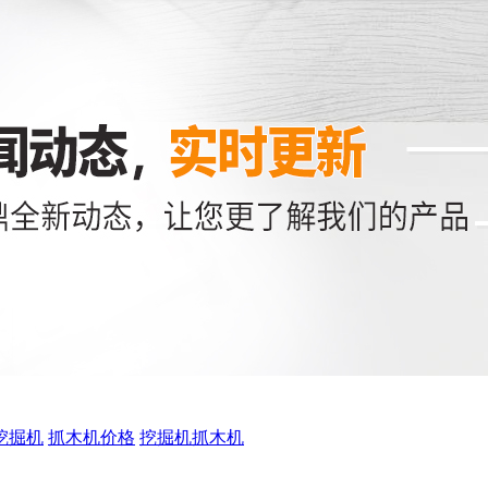
挖掘机
抓木机价格
挖掘机抓木机