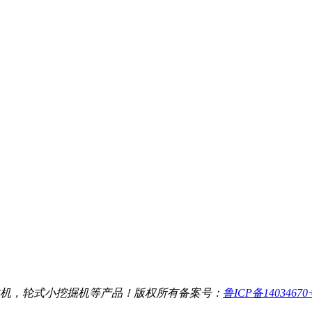
机，轮式小挖掘机等产品！
版权所有
备案号：
鲁ICP备1403467