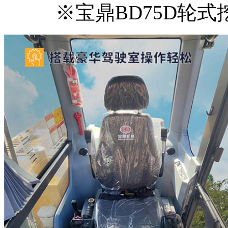
※宝鼎BD75D轮