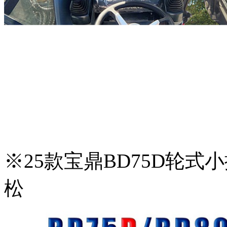
※25款宝鼎BD75D轮
松