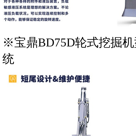
※宝鼎BD75D轮式挖掘
统