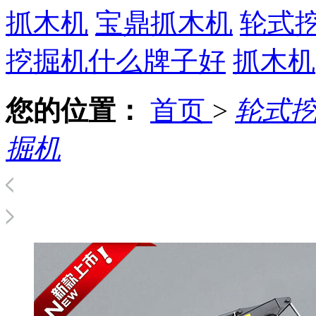
抓木机
宝鼎抓木机
轮式
挖掘机什么牌子好
抓木机
您的位置：
首页
>
轮式
掘机