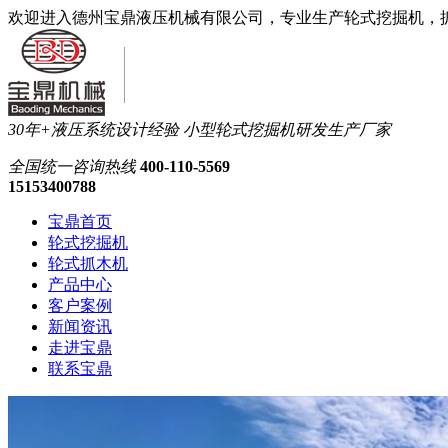
欢迎进入德州宝鼎液压机械有限公司，专业生产轮式挖掘机，
30年+液压系统设计经验
小型轮式挖掘机研发生产厂家
全国统一
咨询热线
400-110-5569
15153400788
宝鼎首页
轮式挖掘机
轮式抓木机
产品中心
客户案例
新闻资讯
走进宝鼎
联系宝鼎