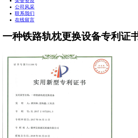
荣誉资质
公司风采
联系我们
在线留言
一种铁路轨枕更换设备专利证