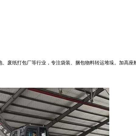
地、废纸打包厂等行业，专注袋装、捆包物料转运堆垛。加高座