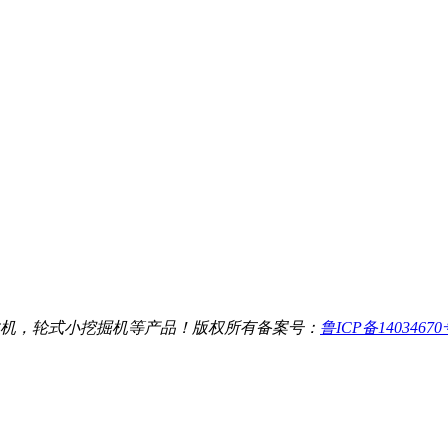
机，轮式小挖掘机等产品！
版权所有
备案号：
鲁ICP备1403467