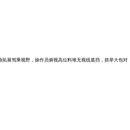
舱拓展驾乘视野，操作员俯视高位料堆无视线遮挡，抓举大包对