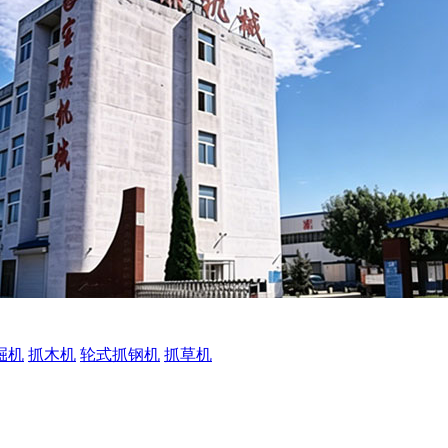
掘机
抓木机
轮式抓钢机
抓草机