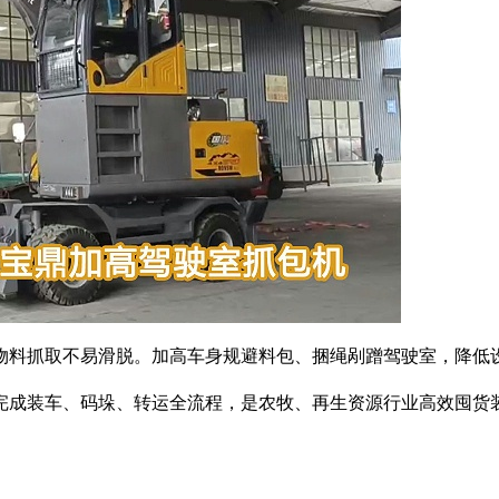
物料抓取不易滑脱。加高车身规避料包、捆绳剐蹭驾驶室，降低
完成装车、码垛、转运全流程，是农牧、再生资源行业高效囤货