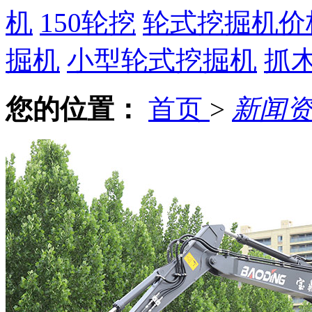
机
150轮挖
轮式挖掘机价
掘机
小型轮式挖掘机
抓
您的位置：
首页
>
新闻