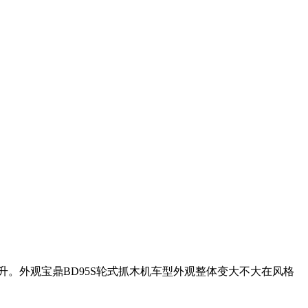
提升。外观宝鼎BD95S轮式抓木机车型外观整体变大不大在风格