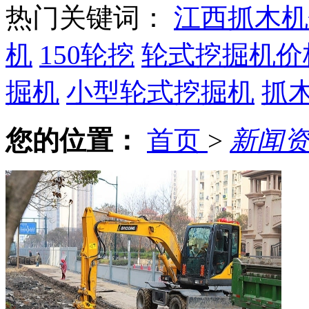
热门关键词：
江西抓木机
机
150轮挖
轮式挖掘机价
掘机
小型轮式挖掘机
抓
您的位置：
首页
>
新闻