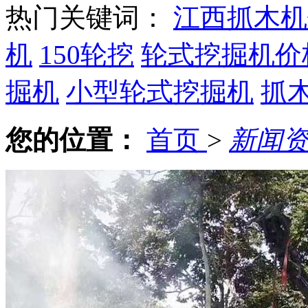
热门关键词：
江西抓木机
机
150轮挖
轮式挖掘机价
掘机
小型轮式挖掘机
抓
您的位置：
首页
>
新闻