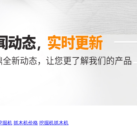
挖掘机
抓木机价格
挖掘机抓木机