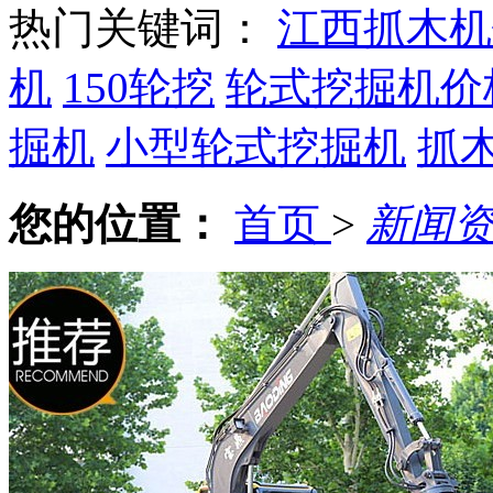
热门关键词：
江西抓木机
机
150轮挖
轮式挖掘机价
掘机
小型轮式挖掘机
抓
您的位置：
首页
>
新闻