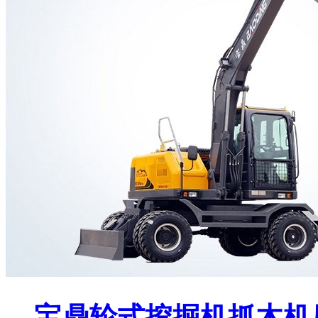
宝鼎轮式挖掘机抓木机