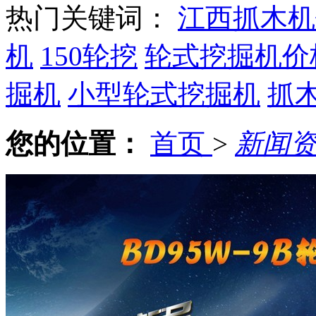
热门关键词：
江西抓木机
机
150轮挖
轮式挖掘机价
掘机
小型轮式挖掘机
抓
您的位置：
首页
>
新闻