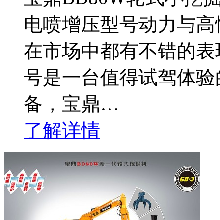
电喷增压型号动力与高
在市场中都有不错的表
号是一台值得试驾体验
备，宝鼎…
了解详情