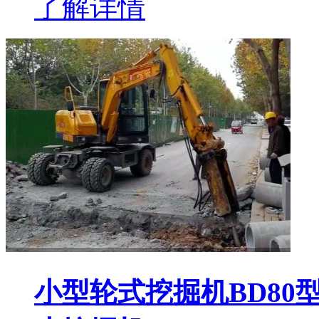
了解详情
小型轮式挖掘机BD80