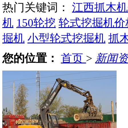
热门关键词：
江西抓木机
机
150轮挖
轮式挖掘机价
掘机
小型轮式挖掘机
抓
您的位置：
首页
>
新闻