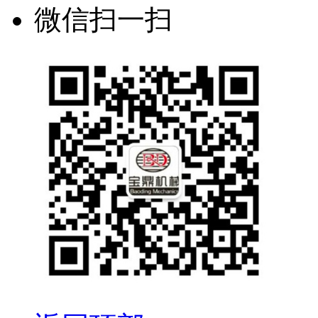
微信扫一扫