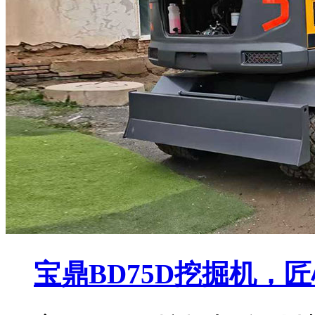
宝鼎BD75D挖掘机，