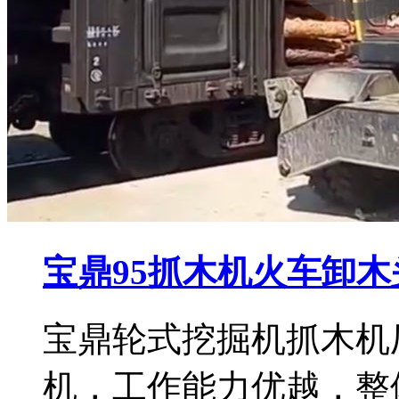
宝鼎95抓木机火车卸
宝鼎轮式挖掘机抓木机
机，工作能力优越，整