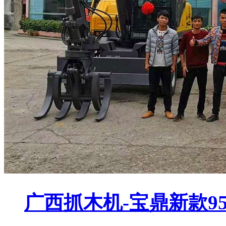
广西抓木机-宝鼎新款9