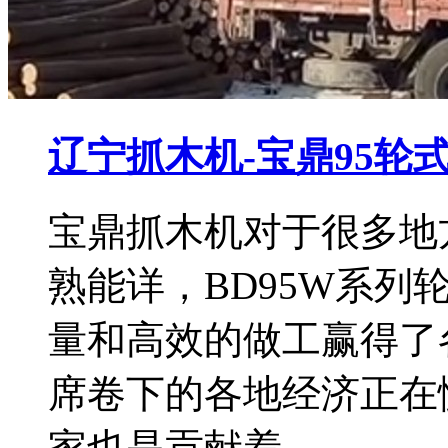
辽宁抓木机-宝鼎95轮
宝鼎抓木机对于很多地
熟能详，BD95W系
量和高效的做工赢得了
席卷下的各地经济正在
家也是贡献着…