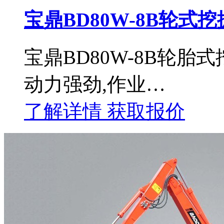
宝鼎BD80W-8B轮式
宝鼎BD80W-8B轮胎
动力强劲,作业…
了解详情
获取报价