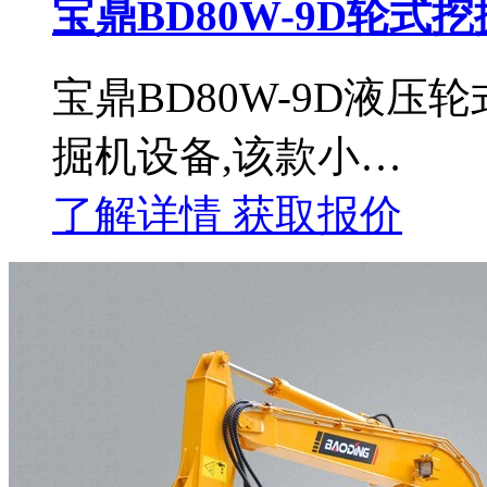
宝鼎BD80W-9D轮式
宝鼎BD80W-9D液
掘机设备,该款小…
了解详情
获取报价