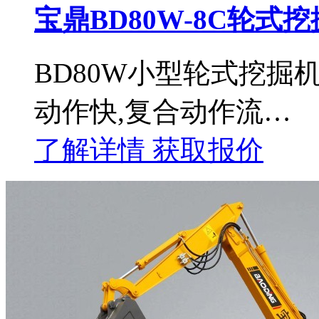
宝鼎BD80W-8C轮式
BD80W小型轮式挖掘
动作快,复合动作流…
了解详情
获取报价