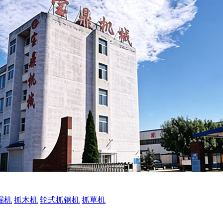
掘机
抓木机
轮式抓钢机
抓草机