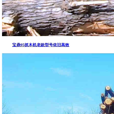
宝鼎95抓木机老款型号依旧高效