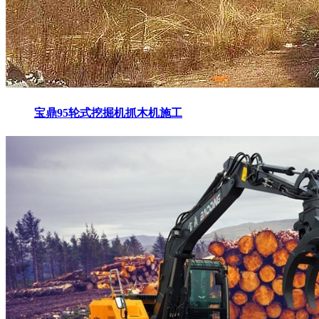
宝鼎95轮式挖掘机抓木机施工